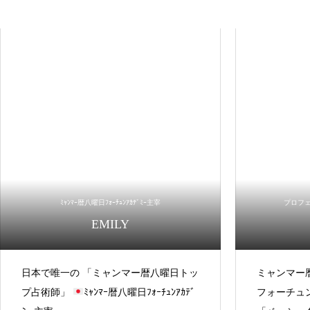
ﾐｬﾝﾏｰ暦八曜日ﾌｫｰﾁｭﾝｱｶﾃﾞﾐｰ主宰
プロフ
EMILY
日本で唯一の 「ミャンマー暦八曜日トッ
ミャンマー
プ占術師」
ﾐｬﾝﾏｰ暦八曜日ﾌｫｰﾁｭﾝｱｶﾃﾞ
フォーチュ