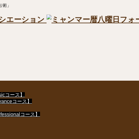
占術」
icコース】
anceコース】
sionalコース】