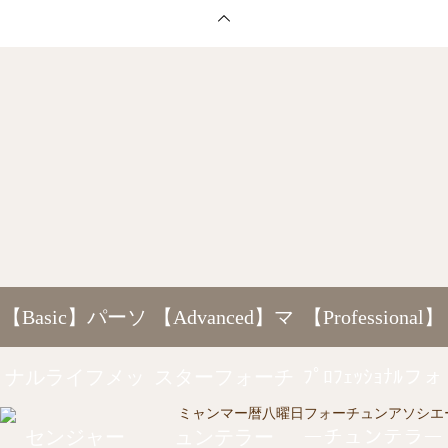
【Basic】パーソ
【Advanced】マ
【Professional】
ナルライフメッ
スターフォーチ
ﾌﾟﾛﾌｪｯｼｮﾅﾙフォ
センジャー
ュンテラー
ーチュンテラー